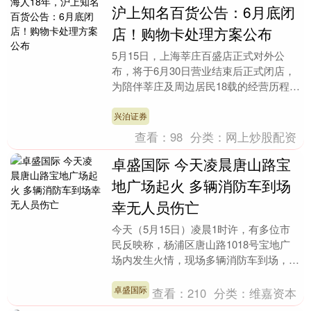
沪上知名百货公告：6月底闭
店！购物卡处理方案公布
5月15日，上海莘庄百盛店正式对外公
布，将于6月30日营业结束后正式闭店，
为陪伴莘庄及周边居民18载的经营历程画
上句点。 莘庄百盛2008年开业，作为仲
盛世界商....
兴泊证券
查看：
98
分类：
网上炒股配资
卓盛国际 今天凌晨唐山路宝
地广场起火 多辆消防车到场
幸无人员伤亡
今天（5月15日）凌晨1时许，有多位市
民反映称，杨浦区唐山路1018号宝地广
场内发生火情，现场多辆消防车到场，消
防队员开展处置工作。记者从消防部门了
解到，经现场....
卓盛国际
查看：
210
分类：
维嘉资本