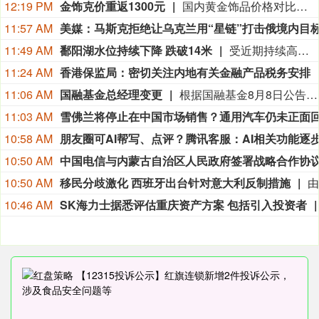
12:19 PM
金饰克价重返1300元
国内黄金饰品价格对比显示，国内多家品牌足金饰品价格重返1300元，其中周生生足金饰品报1315元/克，周大福报价1308元/克，老庙黄金报价1310元/克。
11:57 AM
11:49 AM
鄱阳湖水位持续下降 跌破14米
受近期持续高温天气影响，我国最大淡水湖鄱阳湖水位快速下降。截至8月8日8时，鄱阳湖标志性水文站星子站水位下降至13.97米，较昨日下降0.13米，鄱阳湖湖口站水位下降至13.84米，湖区两岸退水痕迹明显。（央视新闻）
11:24 AM
香港保监局：密切关注内地有关金融产品税务安排
11:06 AM
国融基金总经理变更
根据国融基金8月8日公告，总经理毛灵俊因个人原因离任，总经理职位暂由张圆辉代任。根据国融基金安排，该公司董事会选举韩光华拟任公司总经理，待韩光华完成相关程序后履职。
11:03 AM
10:58 AM
10:50 AM
10:50 AM
移民分歧激化 西班牙出台针对意大利反制措施
10:46 AM
SK海力士据悉评估重庆资产方案 包括引入投资者