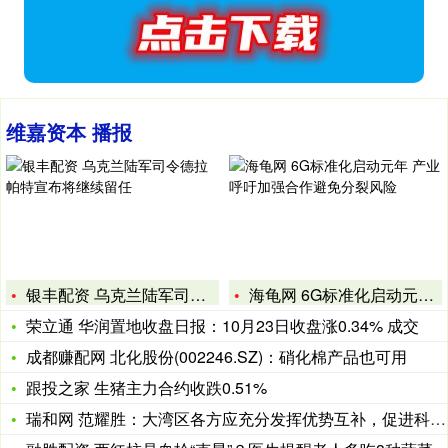
维嘉资本 播报
银丰配资 乌克兰陆军司令德拉帕特宣布将继续留任
海龟网 6G标准化启动元年 产业呼吁加强合作避免分裂风险
荣立通 华润置地收盘日报：10月23日收盘涨0.34% 成交
成都赚配网 北化股份(002246.SZ)：硝化棉产品也可用
跟投之家 生猪主力合约收跌0.51%
瑞和网 范耀胜：大湾区各方应充分发挥优势互补，促进科技创新