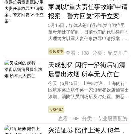
家属以“重大责任事故罪”申请
报案，警方回复“不予立案”
5月15日，媒体从苍山遇难8岁自闭症男
童母亲处了解到，日前他们的代理律师向
大理警方以重大责任事故罪申请报案，今
日刚刚收到回复，不予立案。 据了解，
该案最初是以“....
金风资本
查看：
138
分类：
配资开户
天成创亿 闵行一沿街店铺清
晨冒出浓烟 所幸无人伤亡
今天（5月15日）上午8时许，上海闵行
区航东路近航华路一家沿街餐饮店铺冒出
浓烟。消防队员到场后及时处置。据悉，
火情未造成人员伤亡。 事发现场 网友供
图 附近居民....
天成创亿
查看：
69
分类：
专业股票配资
兴泊证券 陪伴上海人18年，