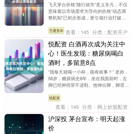
飞天茅台价格“随行就市”意义非凡，不仅
意味着以市场需求为导向的价格“动态调
整机制”已初步形成，更引领行业打破原
有僵化价格机制。 在白酒市场接近筑底
的关键节点上，....
万通资本
查看：
145
分类：
配资开户
悦配资 白酒再次成为关注中
心！医生发现：糖尿病喝白
酒时，多留意8点
“我每天就喝一小杯，能有啥事？” 老孙，
58岁，糖尿病史8年，坐在我面前时，左
脚已经肿得穿不进鞋。他伸出脚，脚背泛
着暗红，轻轻一按就是一个深坑，半天弹
不回来。他....
悦配资
查看：
149
分类：
网上炒股配资
沪深投 茅台宣布：明天起涨
价