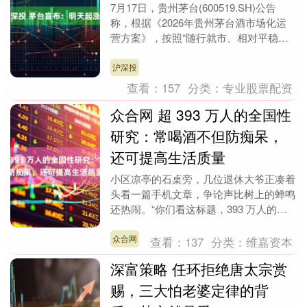
7月17日，贵州茅台(600519.SH)公告
称，根据《2026年贵州茅台酒市场化运
营方案》，按照“随行就市、相对平稳、
供需适配、量价平衡”的原则，为有效维
护市....
沪深投
查看：
157
分类：
专业股票配资
众合网 超 393 万人的全国性
研究：常喝酒不但防痴呆，
还可提高生活质量
小区凉亭的石桌旁，几位退休大爷正凑着
头看一篇手机文章，争论声比树上的蝉鸣
还热闹。“你们看这标题，393 万人的全
国性研究，常喝酒不但防痴呆，还提高生
活质量！” ....
众合网
查看：
137
分类：
维嘉资本
深富策略 任环拒绝唐太宗赏
赐，三大怕老婆定律的背