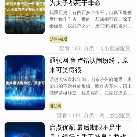
为太子都死于非命
我国历史上有四百多个帝王，但真正能被
后世称作千古一帝的，却屈指可数。除了
秦始皇、汉武帝之外，唐宗宋祖也名列其
中。唐太宗李世民开创了贞观之治，将唐
朝推向前所未有的....
泸深A融通
查看：
83
分类：
专业股票配资
通弘网 鲁卢错认闹纷纷，原
来可笑得很
话说大宋宣和年间，山东济州府地界，离
梁山泊不远有处集镇，唤作杏花村，镇上
酒肆茶楼林立，往来客商、江湖好汉多在
此歇脚，最是热闹不过。 这日午后，日
头偏西，风里带着....
通弘网
查看：
111
分类：
网上炒股配资
启点优配 最后期限不足半
月！银行＂手工补息＂整改