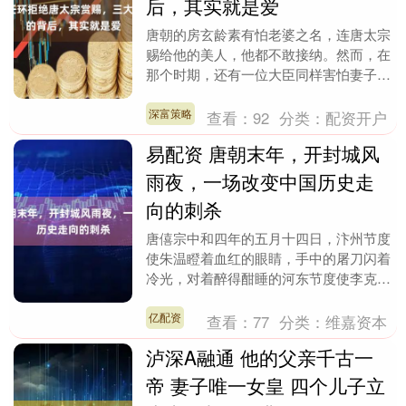
后，其实就是爱
唐朝的房玄龄素有怕老婆之名，连唐太宗
赐给他的美人，他都不敢接纳。然而，在
那个时期，还有一位大臣同样害怕妻子，
而且他还有一套自创的三怕老婆定律。一
次，有人因他妻子....
深富策略
查看：
92
分类：
配资开户
易配资 唐朝末年，开封城风
雨夜，一场改变中国历史走
向的刺杀
唐僖宗中和四年的五月十四日，汴州节度
使朱温瞪着血红的眼睛，手中的屠刀闪着
冷光，对着醉得酣睡的河东节度使李克
用，仿佛要在这一刻结束他的性命。眼看
李克用命悬一线，开....
亿配资
查看：
77
分类：
维嘉资本
泸深A融通 他的父亲千古一
帝 妻子唯一女皇 四个儿子立