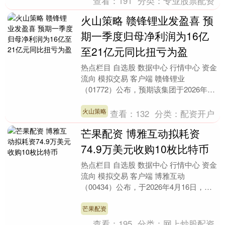
查看：
191
分类：
专业股票配资
火山策略 赣锋锂业发盈喜 预
期一季度归母净利润为16亿
至21亿元同比扭亏为盈
热点栏目 自选股 数据中心 行情中心 资金
流向 模拟交易 客户端 赣锋锂业
（01772）公布，预期该集团于2026年第
一季度取得归属于公司股东的净利润为16
亿-....
火山策略
查看：
132
分类：
配资开户
芒果配资 博雅互动拟耗资
74.9万美元收购10枚比特币
热点栏目 自选股 数据中心 行情中心 资金
流向 模拟交易 客户端 博雅互动
（00434）公布，于2026年4月16日，公
司之间接全资附属公司雅科科技有限公司
与L....
芒果配资
查看：
195
分类：
网上炒股配资