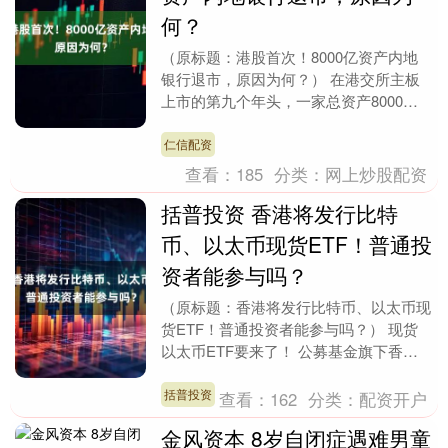
何？
（原标题：港股首次！8000亿资产内地
银行退市，原因为何？） 在港交所主板
上市的第九个年头，一家总资产8000亿
元的银行宣布退市，成为首家从港股退市
的内地银行。....
仁信配资
查看：
185
分类：
网上炒股配资
括普投资 香港将发行比特
币、以太币现货ETF！普通投
资者能参与吗？
（原标题：香港将发行比特币、以太币现
货ETF！普通投资者能参与吗？） 现货
以太币ETF要来了！ 公募基金旗下香港
公司博时国际、华夏基金（香港）、嘉实
国际近日宣布....
括普投资
查看：
162
分类：
配资开户
金风资本 8岁自闭症遇难男童