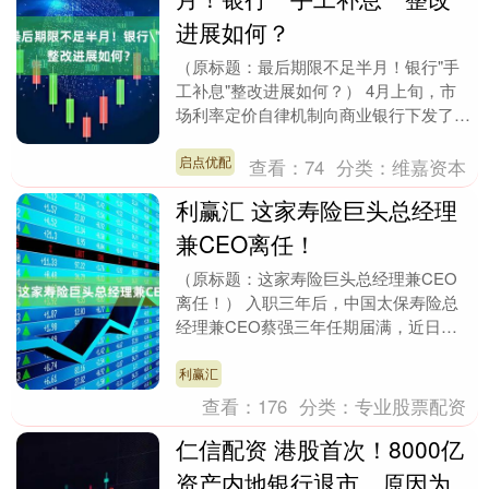
进展如何？
（原标题：最后期限不足半月！银行"手
工补息"整改进展如何？） 4月上旬，市
场利率定价自律机制向商业银行下发了
《关于禁止通过手工补息高息揽储 维护
存款市场竞争秩序....
启点优配
查看：
74
分类：
维嘉资本
利赢汇 这家寿险巨头总经理
兼CEO离任！
（原标题：这家寿险巨头总经理兼CEO
离任！） 入职三年后，中国太保寿险总
经理兼CEO蔡强三年任期届满，近日正
式离任。 近日，中国太保寿险披露了这
一变化。公告显示....
利赢汇
查看：
176
分类：
专业股票配资
仁信配资 港股首次！8000亿
资产内地银行退市，原因为