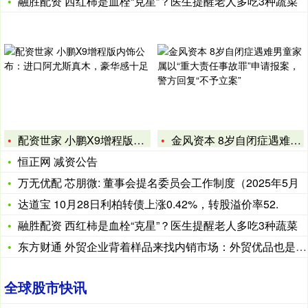
融胜配资 西红柿是血栓“克星”？医生提醒老人多吃3种蔬菜
配资世家 小鹏X9增程版内饰公布：进口阿尤斯真木，豪华感十足
金风资本 8岁自闭症遇难男童家属以“重大责任事故罪”申请报案
恒正网 减资公告
万无优配 芯朋微: 董事会提名委员会工作制度（2025年5月
达道宝 10月28日利柏转债上涨0.42%，转股溢价率52.
融胜配资 西红柿是血栓“克星”？医生提醒老人多吃3种蔬菜
东方财通 外贸企业背着样品来找内销市场：外贸优品也是全球优品
全球股市快讯